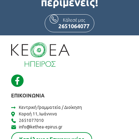
περιμένεις!
Κάλεσέ μας
2651064077
ΕΠΙΚΟΙΝΩΝΊΑ
Κεντρική Γραμματεία / Διοίκηση
Κοραή 11, Ιωάννινα
2651077010
info@kethea-epirus.gr