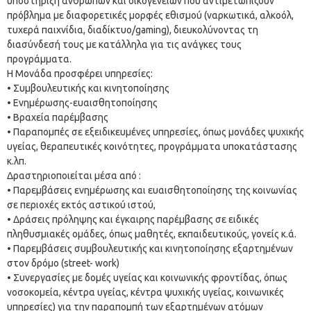
υποστήριξη ανθρώπων και οικογενειών που αντιμετωπίζουν
πρόβλημα με διαφορετικές μορφές εθισμού (ναρκωτικά, αλκοόλ,
τυχερά παιχνίδια, διαδίκτυο/gaming), διευκολύνοντας τη
διασύνδεσή τους με κατάλληλα για τις ανάγκες τους
προγράμματα.
Η Μονάδα προσφέρει υπηρεσίες:
• Συμβουλευτικής και κινητοποίησης
• Ενημέρωσης-ευαισθητοποίησης
• Βραχεία παρέμβασης
• Παραπομπές σε εξειδικευμένες υπηρεσίες, όπως μονάδες ψυχικής
υγείας, θεραπευτικές κοινότητες, προγράμματα υποκατάστασης
κ.λπ.
Δραστηριοποιείται μέσα από :
• Παρεμβάσεις ενημέρωσης και ευαισθητοποίησης της κοινωνίας
σε περιοχές εκτός αστικού ιστού,
• Δράσεις πρόληψης και έγκαιρης παρέμβασης σε ειδικές
πληθυσμιακές ομάδες, όπως μαθητές, εκπαιδευτικούς, γονείς κ.ά.
• Παρεμβάσεις συμβουλευτικής και κινητοποίησης εξαρτημένων
στον δρόμο (street- work)
• Συνεργασίες με δομές υγείας και κοινωνικής φροντίδας, όπως
νοσοκομεία, κέντρα υγείας, κέντρα ψυχικής υγείας, κοινωνικές
υπηρεσίες) για την παραπομπή των εξαρτημένων ατόμων