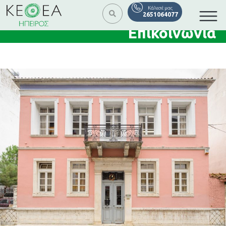
Κάλεσέ μας
2651064077
Επικοινωνία