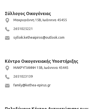
Σύλλογος Οικογένειας
Μακρυγιάννη 15Β, Ιωάννινα 45455
2651025221
sylloik.ketheaipiros@outlook.com
Κέντρο Οικογενειακής Υποστήριξης
ΜΑΚΡΥΓΙΑΝΝΗ 15Β, Ιωάννινα 45445
2651023139
family@kethea-epirus.gr
Πολυδύναμο Κέντρο Αντιμετώπισης των